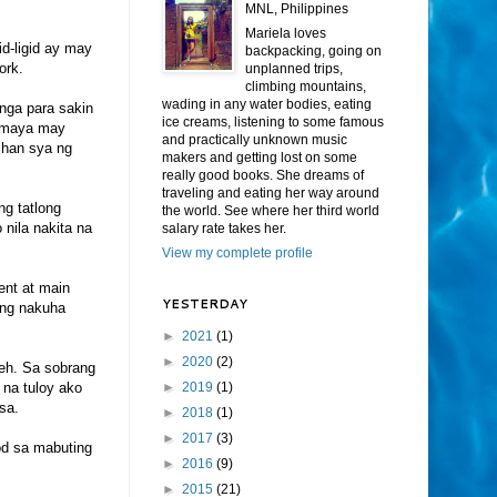
MNL, Philippines
Mariela loves
d-ligid ay may
backpacking, going on
ork.
unplanned trips,
climbing mountains,
wading in any water bodies, eating
 nga para sakin
ice creams, listening to some famous
a-maya may
and practically unknown music
ihan sya ng
makers and getting lost on some
really good books. She dreams of
traveling and eating her way around
g tatlong
the world. See where her third world
nila nakita na
salary rate takes her.
View my complete profile
ent at main
YESTERDAY
ang nakuha
►
2021
(1)
►
2020
(2)
 eh. Sa sobrang
 na tuloy ako
►
2019
(1)
sa.
►
2018
(1)
►
2017
(3)
od sa mabuting
►
2016
(9)
►
2015
(21)