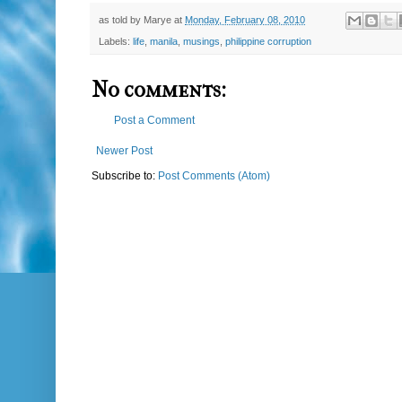
as told by
Marye
at
Monday, February 08, 2010
Labels:
life
,
manila
,
musings
,
philippine corruption
No comments:
Post a Comment
Newer Post
Subscribe to:
Post Comments (Atom)