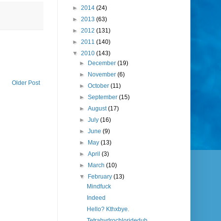
►
2014
(24)
►
2013
(63)
►
2012
(131)
►
2011
(140)
▼
2010
(143)
►
December
(19)
►
November
(6)
Older Post
►
October
(11)
►
September
(15)
►
August
(17)
►
July
(16)
►
June
(9)
►
May
(13)
►
April
(3)
►
March
(10)
▼
February
(13)
Mindfuck
Indeed
Hello? Kthxbye.
Tetrahydrochloridedub