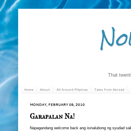
No
That twenty
Home
About
All Around Pilipinas
Tales from Abroad
MONDAY, FEBRUARY 08, 2010
Garapalan Na!
Napagandang welcome back ang isinalubong ng syudad sakin 