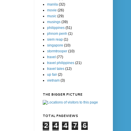
manila
(32)
movie
(26)
music
(29)
musings
(39)
philippines
(51)
phnom penh
(1)
siem reap
(1)
singapore
(10)
stormtrooper
(10)
travel
(77)
travel philippines
(21)
travel tales
(12)
up fair
(2)
vietnam
(3)
THE BIGGER PICTURE
TOTAL PAGEVIEWS
2
4
4
7
6