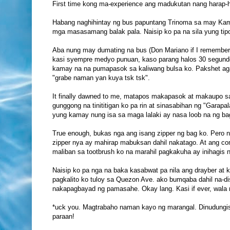
First time kong ma-experience ang madukutan nang harap-
Habang naghihintay ng bus papuntang Trinoma sa may Kamu
mga masasamang balak pala. Naisip ko pa na sila yung tipo
Aba nung may dumating na bus (Don Mariano if I remember i
kasi syempre medyo punuan, kaso parang halos 30 segund
kamay na na pumapasok sa kaliwang bulsa ko. Pakshet agad
"grabe naman yan kuya tsk tsk".
It finally dawned to me, matapos makapasok at makaupo sa
gunggong na tinititigan ko pa rin at sinasabihan ng "Gara
yung kamay nung isa sa maga lalaki ay nasa loob na ng bag
True enough, bukas nga ang isang zipper ng bag ko. Pero 
zipper nya ay mahirap mabuksan dahil nakatago. At ang c
maliban sa tootbrush ko na marahil pagkakuha ay inihagis 
Naisip ko pa nga na baka kasabwat pa nila ang drayber at 
pagkalito ko tuloy sa Quezon Ave. ako bumqaba dahil na-dis
nakapagbayad ng pamasahe. Okay lang. Kasi if ever, wala n
*uck you. Magtrabaho naman kayo ng marangal. Dinudungis
paraan!