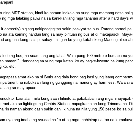
harapan!
ning MRT station, hindi ko naman inakala na yung mga mamang nasa paligi
 ng mga lalaking pauwi na sa kani-kanilang mga tahanan after a hard day's w
t correctly) biglang nakipaggitgitan sakin paakyat sa bus. Parang normal pa
o na ata kaming nandun lang sa may pintuan ng bus at di makapasok. May
 ang una kong naisip, sabay tinitigan ko yung katabi kong Manong at sinab
 loob ng bus, na scam lang ang lahat. Wala pang 100 metro e bumaba na yun
palan naman!". Hanggang sa yung mga katabi ko ay nagke-kwento na kung pano 
 ko, etc.
nagpapasalamat ako na si Boris ang dala kong bag kasi yung isang compartm
ompartment na nabuksan lang ng gunggong na manong ay harmless. Wala sil
na lang sa may upuan.
konduktor kasi alam nila kung saan hihinto at pabababain ang mga hinayupak
tract ako sa lightings ng Centris Station, napagkamalan kong Trinoma na. Di
a rin naman akong cash sakin dahil kinuha na nila yung 150 pesos ko sa bul
an nyo ang imahe ng syudad na 'to at ng mga mahihirap na tao na kumakay