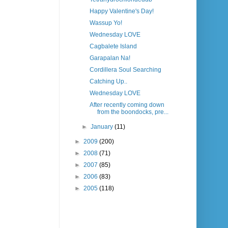
Happy Valentine's Day!
Wassup Yo!
Wednesday LOVE
Cagbalete Island
Garapalan Na!
Cordillera Soul Searching
Catching Up..
Wednesday LOVE
After recently coming down
from the boondocks, pre...
►
January
(11)
►
2009
(200)
►
2008
(71)
►
2007
(85)
►
2006
(83)
►
2005
(118)