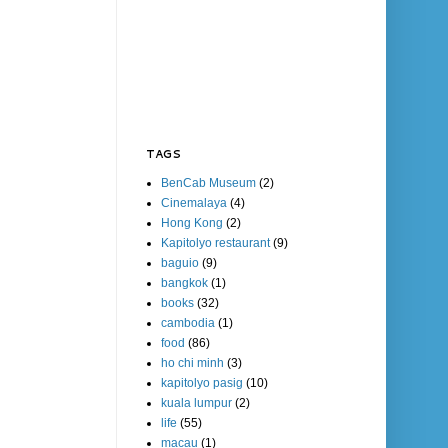
TAGS
BenCab Museum
(2)
Cinemalaya
(4)
Hong Kong
(2)
Kapitolyo restaurant
(9)
baguio
(9)
bangkok
(1)
books
(32)
cambodia
(1)
food
(86)
ho chi minh
(3)
kapitolyo pasig
(10)
kuala lumpur
(2)
life
(55)
macau
(1)