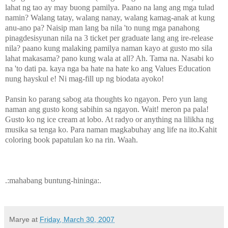
lahat ng tao ay may buong pamilya. Paano na lang ang mga tulad
namin? Walang tatay, walang nanay, walang kamag-anak at kung
anu-ano pa? Naisip man lang ba nila 'to nung mga panahong
pinagdesisyunan nila na 3 ticket per graduate lang ang ire-release
nila? paano kung malaking pamilya naman kayo at gusto mo sila
lahat makasama? pano kung wala at all? Ah. Tama na. Nasabi ko
na 'to dati pa. kaya nga ba hate na hate ko ang Values Education
nung hayskul e! Ni mag-fill up ng biodata ayoko!
Pansin ko parang sabog ata thoughts ko ngayon. Pero yun lang
naman ang gusto kong sabihin sa ngayon. Wait! meron pa pala!
Gusto ko ng ice cream at lobo. At radyo or anything na lilikha ng
musika sa tenga ko. Para naman magkabuhay ang life na ito.Kahit
coloring book papatulan ko na rin. Waah.
.:mahabang buntung-hininga:.
Marye
at
Friday, March 30, 2007