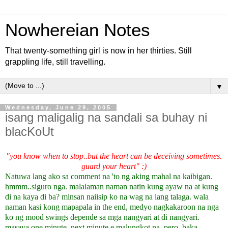
Nowhereian Notes
That twenty-something girl is now in her thirties. Still
grappling life, still travelling.
▼
Wednesday, June 29, 2005
isang maligalig na sandali sa buhay ni
blacKoUt
"you know when to stop..but the heart can be deceiving sometimes.
guard your heart" :)
Natuwa lang ako sa comment na 'to ng aking mahal na kaibigan.
hmmm..siguro nga. malalaman naman natin kung ayaw na at kung
di na kaya di ba? minsan naiisip ko na wag na lang talaga. wala
naman kasi kong mapapala in the end, medyo nagkakaroon na nga
ko ng mood swings depende sa mga nangyari at di nangyari.
masaya one minute, next minute e malungkot na. pero, baka